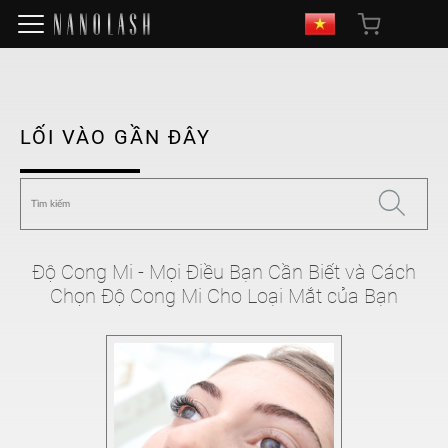
LỐI VÀO GẦN ĐÂY
Độ Cong Mi - Mọi Điều Bạn Cần Biết và Cách
Chọn Độ Cong Mi Cho Loại Mắt của Bạn