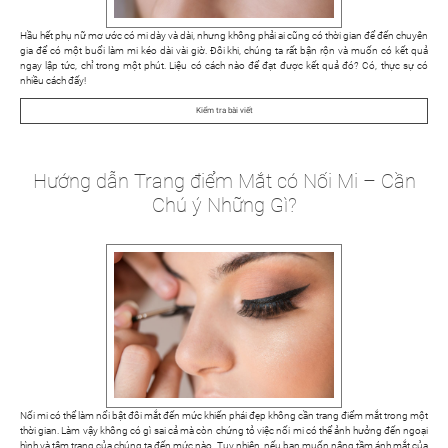
Hầu hết phụ nữ mơ ước có mi dày và dài, nhưng không phải ai cũng có thời gian để đến chuyên
gia để có một buổi làm mi kéo dài vài giờ. Đôi khi, chúng ta rất bận rộn và muốn có kết quả
ngay lập tức, chỉ trong một phút. Liệu có cách nào để đạt được kết quả đó? Có, thực sự có
nhiều cách đấy!
Kiểm tra bài viết
Hướng dẫn Trang điểm Mắt có Nối Mi – Cần
Chú ý Những Gì?
Nối mi có thể làm nổi bật đôi mắt đến mức khiến phái đẹp không cần trang điểm mắt trong một
thời gian. Làm vậy không có gì sai cả mà còn chứng tỏ việc nối mi có thể ảnh hưởng đến ngoại
hình và tâm trạng của chúng ta đến mức nào. Tuy nhiên, nếu bạn muốn nâng tầm ánh mắt của