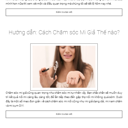
mình hơn nữa thì xem xét một vài điều quan trọng mà chúng tôi sẽ tiết lộ hôm nay nhé.
Kiểm tra bài viết
Hướng dẫn: Cách Chăm sóc Mi Giả Thế nào?
Chăm sóc mi giả cũng quan trọng như chăm sóc mi tự nhiên vậy. Bạn chắc chắn sẽ muốn duy
trì kết quả nối mi càng lâu càng tốt, để lần tiếp theo đến gặp thợ nối mi không quá sớm. Dưới
đây là một số mẹo đơn giản về cách chăm sóc mi nối cũng như mi giả dạng dải, mi nam châm
và mi cụm DIY.
Kiểm tra bài viết