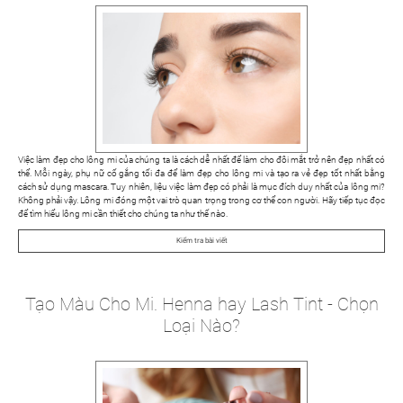
Việc làm đẹp cho lông mi của chúng ta là cách dễ nhất để làm cho đôi mắt trở nên đẹp nhất có
thể. Mỗi ngày, phụ nữ cố gắng tối đa để làm đẹp cho lông mi và tạo ra vẻ đẹp tốt nhất bằng
cách sử dụng mascara. Tuy nhiên, liệu việc làm đẹp có phải là mục đích duy nhất của lông mi?
Không phải vậy. Lông mi đóng một vai trò quan trọng trong cơ thể con người. Hãy tiếp tục đọc
để tìm hiểu lông mi cần thiết cho chúng ta như thế nào.
Kiểm tra bài viết
Tạo Màu Cho Mi. Henna hay Lash Tint - Chọn
Loại Nào?