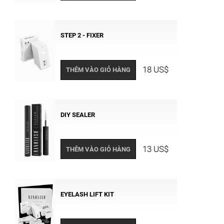
STEP 2 - FIXER
18 US$
THÊM VÀO GIỎ HÀNG
DIY SEALER
13 US$
THÊM VÀO GIỎ HÀNG
EYELASH LIFT KIT