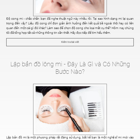
Độ cong mi - chắc chắn bạn đã nghe thuật ngữ này nhiều rồi. Tại sao hình dạng mi lại quan
trọng đến vậy? Liệu độ cong chỉ đơn giản ảnh hưởng đến kết quả bề ngoài thôi hay có liên
quan đến một cái gì đó khác? Làm sao để chọn độ cong cho loại mắt cụ thể? Hôm nay chúng
tôi đã tổng hợp tất cả những thông tin cần thiết. Hãy đọc tiếp để tìm hiểu thêm.
Kiểm tra bài viết
Lập bản đồ lông mi - Đây Là Gì và Có Những
Bước Nào?
Lập bản đồ mi là một phương pháp rất đáng sử dụng, bất kể bạn là một nghệ sĩ mi mới vào