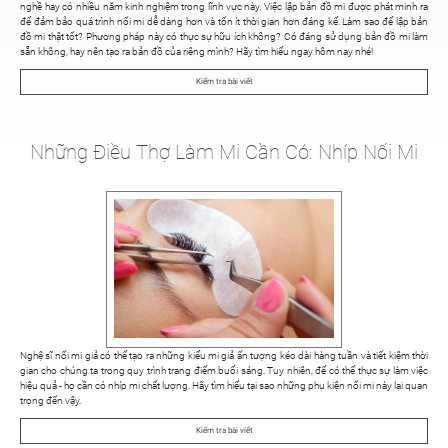
nghề hay có nhiều năm kinh nghiệm trong lĩnh vực này. Việc lập bản đồ mi được phát minh ra
để đảm bảo quá trình nối mi dễ dàng hơn và tốn ít thời gian hơn đáng kể. Làm sao để lập bản
đồ mi thật tốt? Phương pháp này có thực sự hữu ích không? Có đáng sử dụng bản đồ mi làm
sẵn không, hay nên tạo ra bản đồ của riêng mình? Hãy tìm hiểu ngay hôm nay nhé!
Kiểm tra bài viết
Những Điều Thợ Làm Mi Cần Có: Nhíp Nối Mi
Nghệ sĩ nối mi giả có thể tạo ra những kiểu mi giả ấn tượng kéo dài hàng tuần và tiết kiệm thời
gian cho chúng ta trong quy trình trang điểm buổi sáng. Tuy nhiên, để có thể thực sự làm việc
hiệu quả - họ cần có nhíp mi chất lượng. Hãy tìm hiểu tại sao những phụ kiện nối mi này lại quan
trọng đến vậy.
Kiểm tra bài viết