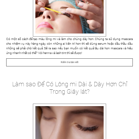
Có một số cách để tạo màu lông mi và làm cho chúng dày hơn. Chúng ta sử dụng mascara
cho nhiệm vụ này hàng ngày, còn những ai kiên trì hơn thì sẽ dùng serum hoặc dầu thầu dầu
những sẽ phải chờ kết quả. Sẽ ra sao nếu bạn muốn có kết quả lâu dài hơn mascara và hiệu
ứng nhanh nhất có thể? Với henna và lash tint thì sẽ được!
Kiểm tra bài viết
Làm sao Để Có Lông mi Dài & Dày Hơn Chỉ
Trong Giây lát?