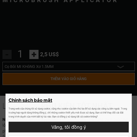
MICROBRUSH APPLICATOR
-
+
2,5 US$
Cọ BôI MI KHôNG Xơ 1.5MM
Cọ BôI MI KHôNG Xơ 1.5MM
THÊM VÀO GIỎ HÀNG
Cọ BôI MI KHôNG Xơ 2 MM
Cọ BôI MI KHôNG Xơ 2.5MM
Chính sách bảo mật
LỰA CHỌN
PHỤ KIỆN TỐT NHẤT
Trang web của chúng tôi sử dụng cookie, cũng như cookie của bên thứ ba để sử dụng các công cụ bên ngoài. Trong
trường hợp người dùng không đồng ý, chỉ những cookie thiết yếu mới được sử dụng. Bạn có thể thay đổi cài đặt
trong trình duyệt của mình bất kỳ lúc nào. Bạn có đồng ý sử dụng tất cả cookie không?
Nanolash Microbrush Applicators
không hấp thụ chất lỏng, đảm bảo chất
lỏng nằm trên bề mặt mà không bị hút mất. Nhờ đó sẽ có thể sử dụng sản
Vâng, tôi đồng ý
phẩm tiết kiệm hơn. Đầu cọ bôi có ba kích cỡ khác nhau: 1,5 mm, 2 mm và
2,5 mm,
đảm bảo bôi mỹ phẩm rất chính xác.
Bạn nhận được 100 miếng