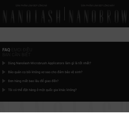
SẢN PHẨM LÀM ĐẸP LÔNG MI
SẢN PHẨM LÀM ĐẸP LÔNG MÀY
FAQ
EMỌI ĐIỀU
BẠN CẦN BIẾT
Dùng Nanolash Microbrush Applicators làm gì là tốt nhất?
Bảo quản cọ bôi không xơ sao cho đảm bảo vệ sinh?
Đơn hàng mất bao lâu để giao đến?
Tôi có thể đặt hàng ở một quốc gia khác không?
ĐÃ ĐẾN LÚC
KẺ LÔNG MI HOÀN HẢO