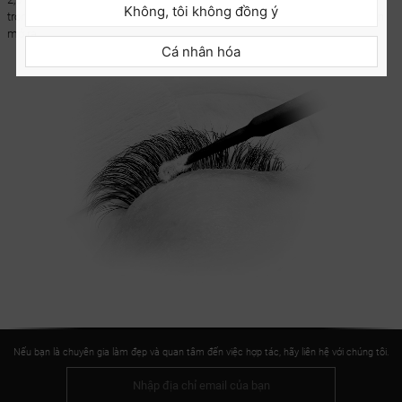
Không, tôi không đồng ý
trong một ống tiện lợi có đầu nhả để tránh cọ bôi bị rơi ra khỏi bao bì khi bạn
mở ra.
Cá nhân hóa
Nếu bạn là chuyên gia làm đẹp và quan tâm đến việc hợp tác, hãy liên hệ với chúng tôi.