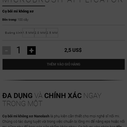
Cọ bôi mi không xơ
Bên trong:
100 cây
Đường kính
1.5 MM
2.0 MM
2.5 MM
-
+
2,5 US$
THÊM VÀO GIỎ HÀNG
ĐA DỤNG
VÀ
CHÍNH XÁC
NGAY
TRONG MỘT
Cọ bôi mi không xơ Nanolash
là phụ kiện cần thiết cho mọi nghệ sĩ nối mi.
Chúng có tác dụng tuyệt vời trong việc chuẩn bị lông mi để nâng eps hoặc nối
mi, cũng như để booi các sản phẩm khác nhau. Cọ bôi mi cho phép bạn
tẩy