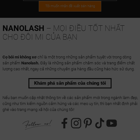
Tôi muốn nhận đề xuất bán hàng
NANOLASH
– MỌI ĐIỀU TỐT NHẤT
CHO ĐÔI MI CỦA BẠN
Cọ bôi mi không xơ
chỉ là một trong những sản phẩm tuyệt vời trong dòng
sản phẩm
Nanolash.
Đây là những sản phẩm chăm sóc và trang điểm chất
lượng cao nhất, ngay cả những chuyên gia hàng đầu cũng háo hức sử dụng.
Khám phá sản phẩm của chúng tôi
Nếu bạn muốn cập nhật thông tin về các sản phẩm mới trong ngành làm đẹp,
cũng như tìm kiếm nguồn cảm hứng và các mẹo uy tín, thì bạn nhất định phải
ghé vào trang mạng xã hội của chúng tôi!