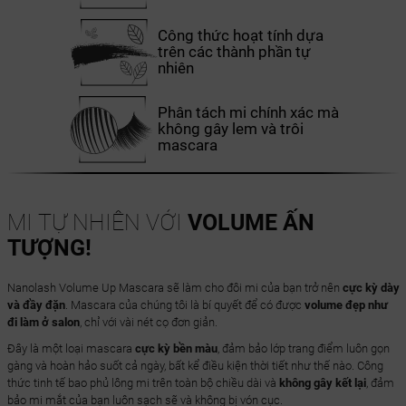
Công thức hoạt tính dựa
trên các thành phần tự
nhiên
Phân tách mi chính xác mà
không gây lem và trôi
mascara
MI TỰ NHIÊN VỚI
VOLUME ẤN
TƯỢNG!
Nanolash Volume Up Mascara sẽ làm cho đôi mi của bạn trở nên
cực kỳ dày
và đầy đặn
. Mascara của chúng tôi là bí quyết để có được
volume đẹp như
đi làm ở salon
, chỉ với vài nét cọ đơn giản.
Đây là một loại mascara
cực kỳ bền màu
, đảm bảo lớp trang điểm luôn gọn
gàng và hoàn hảo suốt cả ngày, bất kể điều kiện thời tiết như thế nào. Công
thức tinh tế bao phủ lông mi trên toàn bộ chiều dài và
không gây kết lại
, đảm
bảo mi mắt của bạn luôn sạch sẽ và không bị vón cục.