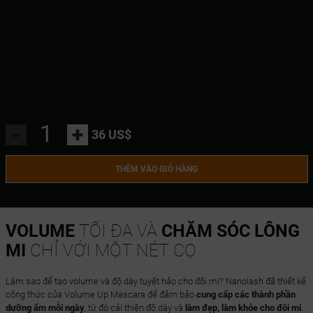
-
+
36 US$
THÊM VÀO GIỎ HÀNG
VOLUME
TỐI ĐA VÀ
CHĂM SÓC LÔNG
MI
CHỈ VỚI MỘT NÉT CỌ
Làm sao để tạo volume và độ dày tuyệt hảo cho đôi mi? Nanolash đã thiết kế
công thức của Volume Up Mascara để đảm bảo
cung cấp các thành phần
dưỡng ẩm mỗi ngày
, từ đó cải thiện độ dày và
làm đẹp, làm khỏe cho đôi mi
.