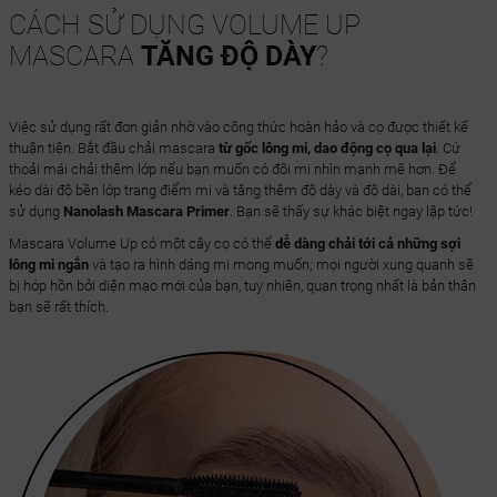
CÁCH SỬ DỤNG VOLUME UP
MASCARA
TĂNG ĐỘ DÀY
?
Việc sử dụng rất đơn giản nhờ vào công thức hoàn hảo và cọ được thiết kế
thuận tiện. Bắt đầu chải mascara
từ gốc lông mi, dao động cọ qua lại
. Cứ
thoải mái chải thêm lớp nếu bạn muốn có đôi mi nhìn mạnh mẽ hơn. Để
kéo dài độ bền lớp trang điểm mi và tăng thêm độ dày và độ dài, bạn có thể
sử dụng
Nanolash Mascara Primer
. Bạn sẽ thấy sự khác biệt ngay lập tức!
Mascara Volume Up có một cây cọ có thể
dễ dàng chải tới cả những sợi
lông mi ngắn
và tạo ra hình dáng mi mong muốn; mọi người xung quanh sẽ
bị hớp hồn bởi diện mạo mới của bạn, tuy nhiên, quan trọng nhất là bản thân
bạn sẽ rất thích.