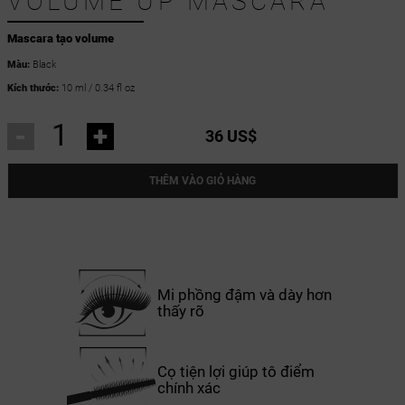
VOLUME UP MASCARA
Mascara tạo volume
Màu:
Black
Kích thước:
10 ml / 0.34 fl oz
-
+
36 US$
THÊM VÀO GIỎ HÀNG
Mi phồng đậm và dày hơn
thấy rõ
Cọ tiện lợi giúp tô điểm
chính xác