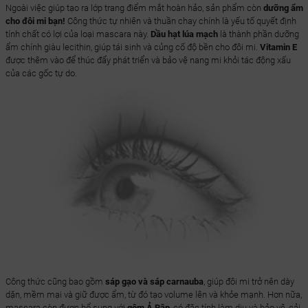
Ngoài việc giúp tạo ra lớp trang điểm mắt hoàn hảo, sản phẩm còn
dưỡng ẩm
cho đôi mi bạn!
Công thức tự nhiên và thuần chay chính là yếu tố quyết định
tính chất có lợi của loại mascara này.
Dầu hạt lúa mạch
là thành phần dưỡng
ẩm chính giàu lecithin, giúp tái sinh và củng cố độ bền cho đôi mi.
Vitamin E
được thêm vào để thúc đẩy phát triển và bảo vệ nang mi khỏi tác động xấu
của các gốc tự do.
Công thức cũng bao gồm
sáp gạo và sáp carnauba
, giúp đôi mi trở nên dày
dặn, mềm mại và giữ được ẩm, từ đó tạo volume lên và khỏe mạnh. Hơn nữa,
mascara còn được bổ sung với
gôm Ả Rập
, có đặc tính làm dịu và bảo vệ, cải