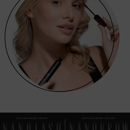
SẢN PHẨM LÀM ĐẸP LÔNG MI
SẢN PHẨM LÀM ĐẸP LÔNG MÀY