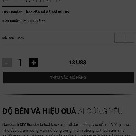
DIY Bonder – keo dán mi để nối mi DIY
Kích thước:
5 ml / 0,169 fl oz
Màu sắc :
Chọn
-
+
13 US$
THÊM VÀO GIỎ HÀNG
ĐỘ BỀN VÀ HIỆU QUẢ
AI CŨNG YÊU
Nanolash DIY Bonder
là loại keo vượt trội dành riêng cho nối mi DIY tại nhà.
Nhờ đầu cọ tiện dụng, việc sử dụng cũng nhanh chóng và thuận tiện như