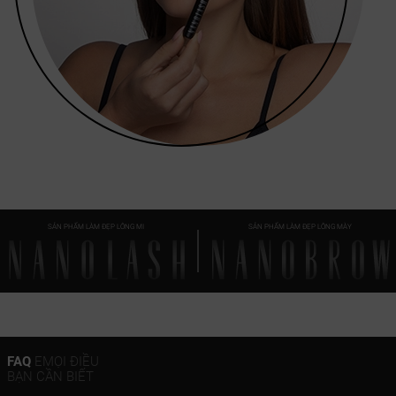
SẢN PHẨM LÀM ĐẸP LÔNG MI
SẢN PHẨM LÀM ĐẸP LÔNG MÀY
FAQ
EMỌI ĐIỀU
BẠN CẦN BIẾT