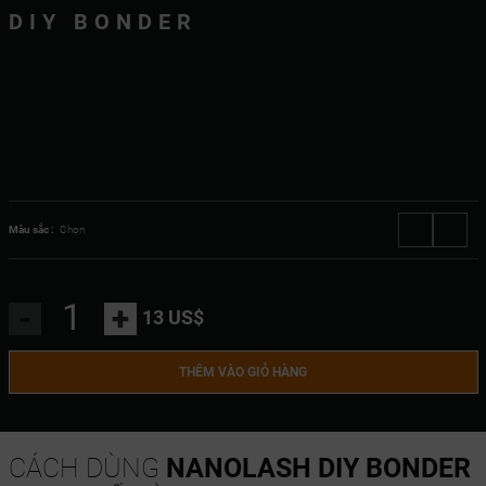
DIY BONDER
Màu sắc :
Chọn
-
+
13 US$
THÊM VÀO GIỎ HÀNG
CÁCH DÙNG
NANOLASH DIY BONDER