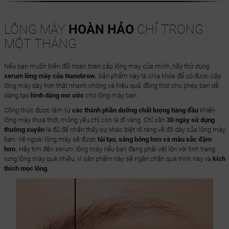
LÔNG MÀY
HOÀN HẢO
CHỈ TRONG
MỘT THÁNG
Nếu bạn muốn biến đổi hoàn toàn cặp lông mày của mình, hãy thử dùng
serum lông mày của Nanobrow.
Sản phẩm này là chìa khóa để có được cặp
lông mày dày hơn thật nhanh chóng và hiệu quả, đồng thời cho phép bạn dễ
dàng tạo
hình dáng mơ ước
cho lông mày bạn.
Công thức được làm từ
các thành phần dưỡng chất lượng hàng đầu
khiến
lông mày thưa thớt, mỏng yếu chỉ còn là dĩ vàng. Chỉ cần
30 ngày sử dụng
thường xuyên
là đủ để nhận thấy sự khác biệt rõ ràng về độ dày của lông mày
bạn. Vẻ ngoài lông mày sẽ được
tái tạo, sáng bóng hơn và màu sắc đậm
hơn.
Hãy tìm đến serum lông mày nếu bạn đang phải vật lộn với tình trạng
rụng lông mày quá nhiều, vì sản phẩm này sẽ ngăn chặn quá trình này và
kích
thích mọc lông.