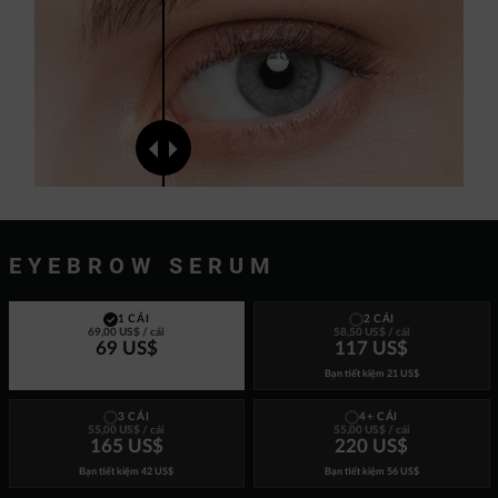
EYEBROW SERUM
1 CÁI
2 CÁI
69,00 US$
/ cái
58,50 US$
/ cái
69 US$
117 US$
Bạn tiết kiệm
21 US$
3 CÁI
4+ CÁI
55,00 US$
/ cái
55,00 US$
/ cái
165 US$
220 US$
Bạn tiết kiệm
42 US$
Bạn tiết kiệm
56 US$