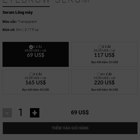
Serum Lông mày
Màu sắc:
Transparent
Kích cỡ:
5ml / 0.17 fl oz
1 CÁI
2 CÁI
69,00 US$
/ cái
58,50 US$
/ cái
69 US$
117 US$
Bạn tiết kiệm
21 US$
3 CÁI
4+ CÁI
55,00 US$
/ cái
55,00 US$
/ cái
165 US$
220 US$
Bạn tiết kiệm
42 US$
Bạn tiết kiệm
56 US$
-
+
69 US$
THÊM VÀO GIỎ HÀNG