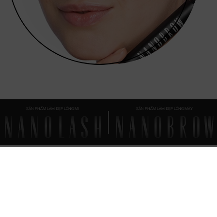
SẢN PHẨM LÀM ĐẸP LÔNG MI
SẢN PHẨM LÀM ĐẸP LÔNG MÀY
FAQ
EMỌI ĐIỀU
BẠN CẦN BIẾT
Khi nào tôi sẽ thấy được kết quả lần đầu khi sử dụng serum dưỡng mày Nanobrow?