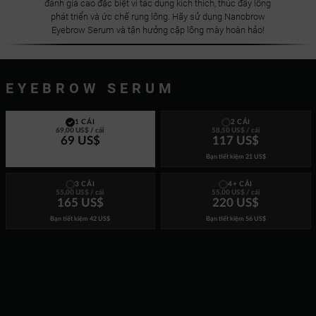
đánh giá cao đặc biệt vì tác dụng kích thích, thúc đẩy lông
phát triển và ức chế rụng lông. Hãy sử dụng Nanobrow
Eyebrow Serum và tận hưởng cặp lông mày hoàn hảo!
EYEBROW SERUM
1 CÁI
2 CÁI
69,00 US$
/ cái
58,50 US$
/ cái
69 US$
117 US$
Bạn tiết kiệm
21 US$
3 CÁI
4+ CÁI
55,00 US$
/ cái
55,00 US$
/ cái
165 US$
220 US$
Bạn tiết kiệm
42 US$
Bạn tiết kiệm
56 US$