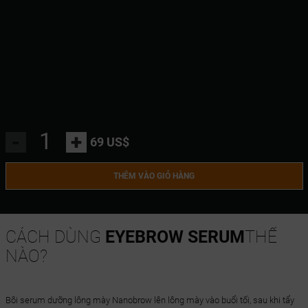
-
+
69 US$
THÊM VÀO GIỎ HÀNG
CÁCH DÙNG
EYEBROW SERUM
THẾ
NÀO?
Bôi serum dưỡng lông mày Nanobrow lên lông mày vào buổi tối, sau khi tẩy