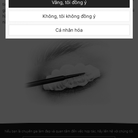
Vâng, tôi đồng ý
tình trạng lông mi. Sau đó thì lau bỏ sản phẩm bằng miếng bông hoặc nhíp
gắn mi. Nếu bạn muốn nhuộm thêm màu cho lông mi bằng thuốc nhuộm thì
Không, tôi không đồng ý
hãy làm trước khi sử dụng dầu xả keratin. Bao bì chứa 10 gói dầu xả keratin
nâng và dưỡng mi.
Cá nhân hóa
Nếu bạn là chuyên gia làm đẹp và quan tâm đến việc hợp tác, hãy liên hệ với chúng tôi.