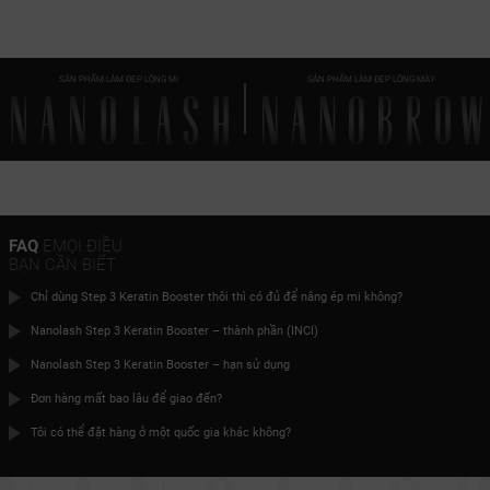
SẢN PHẨM LÀM ĐẸP LÔNG MI
SẢN PHẨM LÀM ĐẸP LÔNG MÀY
FAQ
EMỌI ĐIỀU
BẠN CẦN BIẾT
Chỉ dùng Step 3 Keratin Booster thôi thì có đủ để nâng ép mi không?
Nanolash Step 3 Keratin Booster – thành phần (INCI)
Nanolash Step 3 Keratin Booster – hạn sử dụng
Đơn hàng mất bao lâu để giao đến?
Tôi có thể đặt hàng ở một quốc gia khác không?