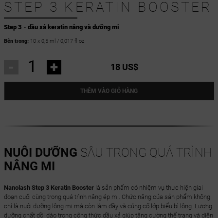
STEP 3 KERATIN BOOSTER
Step 3 - dầu xả keratin nâng và dưỡng mi
Bên trong:
10 x 0,5 ml / 0,017 fl oz
-
+
18 US$
THÊM VÀO GIỎ HÀNG
NUÔI DƯỠNG
SÂU TRONG QUÁ TRÌNH
NÂNG MI
Nanolash Step 3 Keratin Booster
là sản phẩm có nhiệm vụ thực hiện giai
đoạn cuối cùng trong quá trình nâng ép mi. Chức năng của sản phẩm không
chỉ là nuôi dưỡng lông mi mà còn làm đầy và củng cố lớp biểu bì lông. Lượng
dưỡng chất dồi dào trong công thức dầu xả giúp tăng cường thể trạng và diện