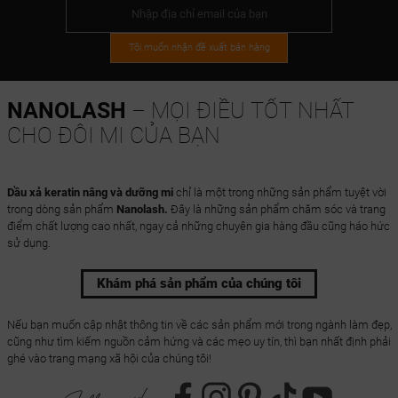
Tôi muốn nhận đề xuất bán hàng
NANOLASH
– MỌI ĐIỀU TỐT NHẤT
CHO ĐÔI MI CỦA BẠN
Dầu xả keratin nâng và dưỡng mi
chỉ là một trong những sản phẩm tuyệt vời
trong dòng sản phẩm
Nanolash.
Đây là những sản phẩm chăm sóc và trang
điểm chất lượng cao nhất, ngay cả những chuyên gia hàng đầu cũng háo hức
sử dụng.
Khám phá sản phẩm của chúng tôi
Nếu bạn muốn cập nhật thông tin về các sản phẩm mới trong ngành làm đẹp,
cũng như tìm kiếm nguồn cảm hứng và các mẹo uy tín, thì bạn nhất định phải
ghé vào trang mạng xã hội của chúng tôi!