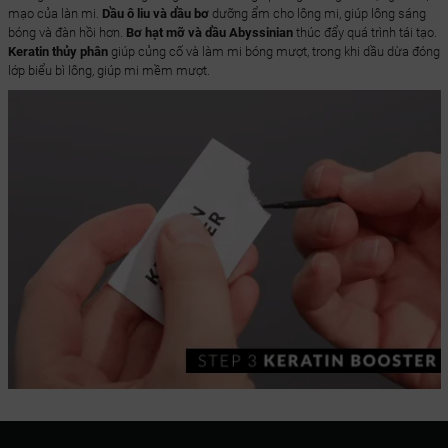
mạo của làn mi.
Dầu ô liu và dầu bơ
dưỡng ẩm cho lông mi, giúp lông sáng
bóng và đàn hồi hơn.
Bơ hạt mỡ và dầu Abyssinian
thúc đẩy quá trình tái tạo.
Keratin thủy phân
giúp củng cố và làm mi bóng mượt, trong khi dầu dừa đóng
lớp biểu bì lông, giúp mi mềm mượt.