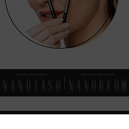
SẢN PHẨM LÀM ĐẸP LÔNG MI
SẢN PHẨM LÀM ĐẸP LÔNG MÀY
FAQ
EMỌI ĐIỀU
BẠN CẦN BIẾT