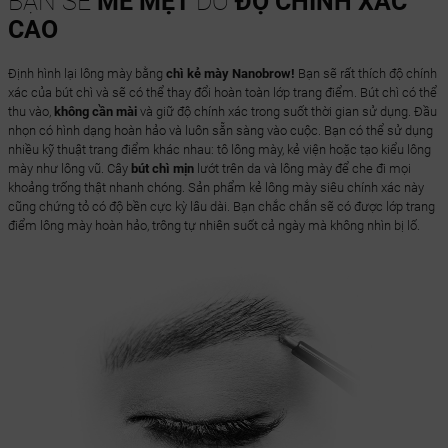
BẠN SẼ
MÊ MỆT
DO
ĐỘ CHÍNH XÁC
CAO
Định hình lại lông mày bằng
chì kẻ mày Nanobrow!
Bạn sẽ rất thích độ chính
xác của bút chì và sẽ có thể thay đổi hoàn toàn lớp trang điểm. Bút chì có thể
thu vào,
không cần mài
và giữ độ chính xác trong suốt thời gian sử dụng. Đầu
nhọn có hình dạng hoàn hảo và luôn sẵn sàng vào cuộc. Bạn có thể sử dụng
nhiều kỹ thuật trang điểm khác nhau: tô lông mày, kẻ viện hoặc tạo kiểu lông
mày như lông vũ. Cây
bút chì mịn
lướt trên da và lông mày để che đi mọi
khoảng trống thật nhanh chóng. Sản phẩm kẻ lông mày siêu chính xác này
cũng chứng tỏ có độ bền cực kỳ lâu dài. Bạn chắc chắn sẽ có được lớp trang
điểm lông mày hoàn hảo, trông tự nhiên suốt cả ngày mà không nhìn bị lố.