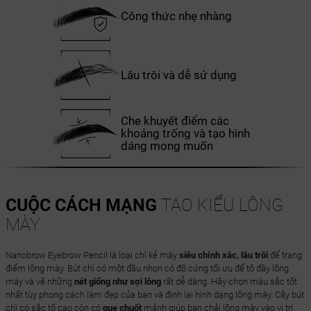
Công thức nhẹ nhàng
Lâu trôi và dễ sử dụng
Che khuyết điểm các
khoảng trống và tạo hình
dáng mong muốn
CUỘC CÁCH MẠNG
TẠO KIỂU LÔNG
MÀY
Nanobrow Eyebrow Pencil là loại chì kẻ mày
siêu chính xác, lâu trôi
để trang
điểm lông mày. Bút chì có một đầu nhọn có độ cứng tối ưu để tô đầy lông
mày và vẽ những
nét giống như sợi lông
rất dễ dàng. Hãy chọn màu sắc tốt
nhất tùy phong cách làm đẹp của bạn và định lại hình dạng lông mày. Cây bút
chì có sắc tố cao còn có
que chuốt
mảnh giúp bạn chải lông mày vào vị trí