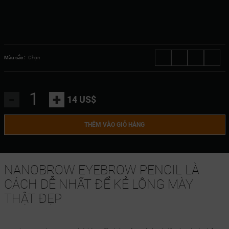
Màu sắc :
Chọn
-
+
14 US$
THÊM VÀO GIỎ HÀNG
NANOBROW EYEBROW PENCIL LÀ
CÁCH DỄ NHẤT ĐỂ KẺ LÔNG MÀY
THẬT ĐẸP