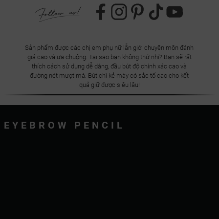
Sản phẩm được các chị em phụ nữ lẫn giới chuyên môn đánh
giá cao và ưa chuộng. Tại sao bạn không thử nhỉ? Bạn sẽ rất
thích cách sử dụng dễ dàng, đầu bút độ chính xác cao và
đường nét mượt mà. Bút chì kẻ mày có sắc tố cao cho kết
quả giữ được siêu lâu!
EYEBROW PENCIL