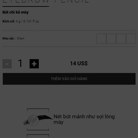
Bút chì kẻ mày
Kích cỡ:
4 g / 0.141 fl oz
Màu sắc :
Chọn
-
+
14 US$
THÊM VÀO GIỎ HÀNG
Nét bút mảnh như sợi lông
mày