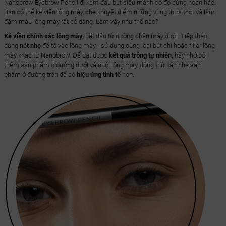
Nanobrow Eyebrow Pencil đi kèm đầu bút siêu mảnh có độ cứng hoàn hảo.
Bạn có thể kẻ viên lông mày, che khuyết điểm những vùng thưa thớt và làm
đậm màu lông mày rất dễ dàng. Làm vậy như thế nào?
Kẻ viền chính xác lông mày,
bắt đầu từ đường chân mày dưới. Tiếp theo,
dùng
nét nhẹ
để tô vào lông mày - sử dụng cùng loại bút chì hoặc filler lông
mày khác từ Nanobrow. Để đạt được
kết quả trông tự nhiên,
hãy nhớ bôi
thêm sản phẩm ở đường dưới và đuôi lông mày, đồng thời tán nhẹ sản
phẩm ở đường trên để có
hiệu ứng tinh tế
hơn.