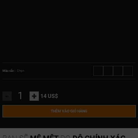
Màu sắc :
Chọn
-
+
14 US$
THÊM VÀO GIỎ HÀNG