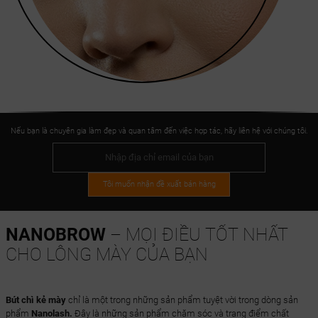
Nếu bạn là chuyên gia làm đẹp và quan tâm đến việc hợp tác, hãy liên hệ với chúng tôi.
Tôi muốn nhận đề xuất bán hàng
NANOBROW
– MỌI ĐIỀU TỐT NHẤT
CHO LÔNG MÀY CỦA BẠN
Bút chì kẻ mày
chỉ là một trong những sản phẩm tuyệt vời trong dòng sản
phẩm
Nanolash.
Đây là những sản phẩm chăm sóc và trang điểm chất