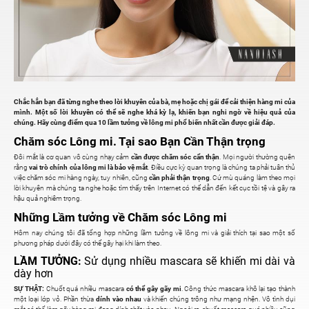
Chắc hẳn bạn đã từng nghe theo lời khuyên của bà, mẹ hoặc chị gái để cải thiện hàng mi của
mình. Một số lời khuyên có thể sẽ nghe khá kỳ lạ, khiến bạn nghi ngờ về hiệu quả của
chúng. Hãy cùng điểm qua 10 lầm tưởng về lông mi phổ biến nhất cần được giải đáp.
Chăm sóc Lông mi. Tại sao Bạn Cần Thận trọng
Đôi mắt là cơ quan vô cùng nhạy cảm
cần được chăm sóc cẩn thận
. Mọi người thường quên
rằng
vai trò chính của lông mi là bảo vệ mắt
. Điều cực kỳ quan trọng là chúng ta phải tuân thủ
việc chăm sóc mi hàng ngày, tuy nhiên, cũng
cần phải thận trọng
. Cứ mù quáng làm theo mọi
lời khuyên mà chúng ta nghe hoặc tìm thấy trên Internet có thể dẫn đến kết cục tồi tệ và gây ra
hậu quả nghiêm trọng.
Những Lầm tưởng về Chăm sóc Lông mi
Hôm nay chúng tôi đã tổng hợp những lầm tưởng về lông mi và giải thích tại sao một số
phương pháp dưới đây có thể gây hại khi làm theo.
LẦM TƯỞNG:
Sử dụng nhiều mascara sẽ khiến mi dài và
dày hơn
SỰ THẬT:
Chuốt quá nhiều mascara
có thể gây gãy mi
. Công thức mascara khô lại tạo thành
một loại lớp vỏ. Phần thừa
dính vào nhau
và khiến chúng trông như mạng nhện. Vô tình dụi