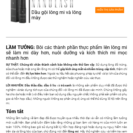
HIỂN THỊ SẢN PHẨM
Dầu gội lông mi và lông
mày
LẦM TƯỞNG:
Bôi các thành phần thực phẩm lên lông mi
sẽ làm mi dày hơn, nuôi dưỡng và kích thích mi mọc
nhanh hơn
SỰ THẬT:
Chúng tôi chân thành cảnh báo không nên thử làm vậy
. Sử dụng lòng đỏ trứng,
sữa chua hoặc mật ong lên lông mi có thể
gây kích ứng mắt và nhiễm trùng cấp tính
, thậm chí
có thể dẫn đến
thị lực kém hơn
. Ngoài ra, hầu hết các phương pháp tự chế và lợi ích của chúng
đối với lông mi đều không được các thử nghiệm hoặc nghiên cứu xác thực.
LỜI KHUYÊN:
Dầu thầu dầu
,
dầu ô liu
và
trà xanh
là những sản phẩm duy nhất đã được thử
nghiệm và tác dụng tích cực của chúng đối với lông mi đã được xác minh. Chúng không gây
hại cho da hoặc mắt (với điều kiện bạn sử dụng dầu nguyên chất, không phải sản phẩm có phụ
gia và hỗn hợp dầu). Những người không sợ phản ứng dị ứng có thể thử dùng lô hội trên lông
mi.
Tóm tắt
Những lầm tưởng về làm đẹp đã được truyền qua nhiều thời đại và vẫn có những lầm tưởng
mới xuất hiện. Bạn phải luôn đảm bảo rằng những gì bạn làm với hàng mi của mình luôn an
toàn 100%. Không bao giờ sử dụng bất kỳ hỗn hợp đáng ngờ hoặc dụng cụ nguy hiểm nào
trên da và lông/tóc của bạn, chứ đừng nói đến
lông mi
. Hãy thử nghiên cứu và kiểm tra xem