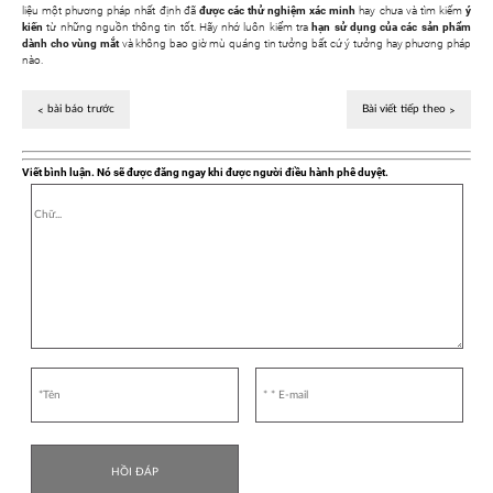
liệu một phương pháp nhất định đã
được các thử nghiệm xác minh
hay chưa và tìm kiếm
ý
kiến
từ những nguồn thông tin tốt. Hãy nhớ luôn kiểm tra
hạn sử dụng của các sản phẩm
dành cho vùng mắt
và không bao giờ mù quáng tin tưởng bất cứ ý tưởng hay phương pháp
nào.
bài báo trước
Bài viết tiếp theo
Viết bình luận. Nó sẽ được đăng ngay khi được người điều hành phê duyệt.