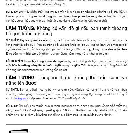
hai tháng, thời gian này khác nhau ở mỗi người.
LỜI KHUYÊN:
Nếu nhận thấy lông mi của mình bị rụng quá nhiều, bạn cần theo dõi thật kỹ. Có
thể cần phải sử dụng
serum dưỡng mi
hoặc
dùng thực phẩm bổ sung
để cải thiện làn mi yếu.
Cơ thể bạn có thể đang cho bạn biết rằng nó đang thiếu vitamin và khoáng chất.
LẦM TƯỞNG:
Không có vấn đề gì nếu bạn thỉnh thoảng
bỏ qua bước tẩy trang
SỰ THẬT:
Tẩy trang mắt và mặt
đúng cách cũng như làm sạch trong quy trình chăm sóc da
hàng ngày là điều cực kỳ quan trọng đối với sức khỏe làn da và lông mi bạn! Đeo mascara đi
ngủ sẽ khiến mi bị tổn thương khi bạn dụi mặt lên gối. Khi thức dậy,
lông mi sẽ khô
và
lỗ chân
lông trên mí mắt bị tắc
, gây nhiễm trùng mắt nghiêm trọng và làm hỏng lông mi!
LỜI KHUYÊN: Luôn tẩy trang trước khi ngủ
và thật nhẹ nhàng khi tẩy trên mí mắt. Thay vì dụi
mắt,
hãy ấn miếng bông lên mí mắt và giữ trong vài giây
. Tiếp theo, trượt nhẹ xuống để có thể
dễ dàng rửa sạch mascare mà không cần cọ xát.
LẦM TƯỞNG:
Lông mi thẳng không thể uốn cong và
nâng lên được
SỰ THẬT:
Bạn có thể uốn cong bất kỳ hàng mi nào. Nếu bạn có hàng mi thẳng và ngắn, bạn
nên chọn những loại mascara giúp mi dài, dày cũng như cong. Bạn cũng sẽ rất thích kết quả
sau khi
nâng mi
và
lớp kem lót mascara
đã được đề cập ở trên.
LỜI KHUYÊN:
Nếu bạn muốn nuôi dưỡng và làm cong mi nhưng lại e ngại về giá cả ở thẩm mỹ
viện, bạn có thể thử
bộ dụng cụ nâng ép mi
để thực hiện liệu pháp này tại nhà. Những bộ sản
phẩm như vậy đi kèm với hướng dẫn rõ ràng, dễ làm theo và tạo ra kết quả tuyệt vời.