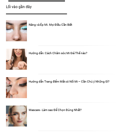
Lối vào gần đây
Nâng và Ép Mi. Mọi Điều Cần Biết
Hướng dẫn: Cách Chăm sóc Mi Giả Thế nào?
Hướng dẫn Trang điểm Mắt có Nối Mi – Cần Chú ý Những Gì?
Mascare - Làm sao Để Chọn Đúng Nhất?