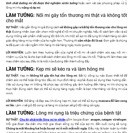
tinh chất dưỡng mi đã được thử nghiệm và tin tưởng
hoặc xem xét các phương pháp xử lý
lông mi như
nâng và ép mi
.
LẦM TƯỞNG:
Nối mi gây tổn thương mi thật và không tốt
cho mắt
SỰ THẬT:
Việc gắn lông mi giả đúng cách
sẽ không gây ra bất kỳ tổn thương nào cho lông mi
thật
. Đương nhiên, bạn cần chọn một nghệ sĩ nối mi chuyên nghiệp, hiểu rõ cách làm việc và sử
dụng những sản phẩm chất lượng tốt. Đôi khi, khi một số sợi mi đã rụng thì khách hàng có cảm
giác rằng hàng mi tự nhiên của họ ngắn hơn. Thường thì
cảm nhận đó là sai
. Đơn giản là chúng
ta đã quen với việc ngắm nhìn hàng mi dài hàng ngày trước gương.
LỜI KHUYÊN:
Luôn làm theo hướng dẫn của nghệ sĩ nối mi về cách chăm sóc sau nối mi -
nhiệm vụ của họ là cho bạn biết cách chăm sóc lông mi nối sau khi nối. Thật sự thì làm theo các
mẹo chăm sóc sau điều trị là một nửa đường đến thành công đấy.
LẦM TƯỞNG:
Kẹp mi sẽ kéo ra và làm hỏng mi
SỰ THẬT:
Kẹp mi
không hề gây tổn hại cho lông mi
. Bất kỳ công cụ nào được thiết kế để
chăm sóc cơ thể hoặc lông/tóc đều có mục đích riêng và phải được sử dụng theo hướng dẫn.
Việc sử dụng kẹp mi không hề phức tạp và không gây ảnh hưởng đến hàng mi khi chúng ta
thực hiện đúng cách. Bạn có thể sử dụng hàng ngày miễn là bạn nhẹ nhàng với lông mi của
mình.
LỜI KHUYÊN:
Để tăng vẻ đẹp sau khi dùng kẹp mi, bạn có thể sử dụng
mascara để làm cong
mi lên
. Làm vi sẽ giữ độ cong và hàng mi của bạn sẽ giữ độ nâng cả ngày.
LẦM TƯỞNG:
Lông mi rụng là triệu chứng của bệnh tật
SỰ THẬT:
Chu kỳ phát triển lông mi tự nhiên
gồm ba giai đoạn:
anagen, catagen và telogen
.
Mỗi giai đoạn đại diện cho một giai đoạn sống cụ thể của sợi mi, đến cuối cùng sẽ rụng.
Chúng ta mất khoảng hai hoặc ba sợi mi ở mỗi mắt mỗi ngày
. Điều này là hoàn toàn tự nhiên
vì hàng mi cũ được thay thế bằng hàng mi mới. Lông mi sẽ tồn tại trên mí mắt từ vài tuần đến