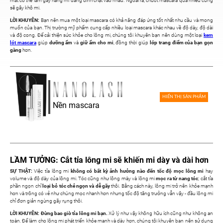
mắt có thể làm gãy hàng mi đang dính chặt vào nhau. Ngoài ra, chuốt mascara quá nhiều cũng
sẽ gây khô mi.
LỜI KHUYÊN:
Bạn nên mua một loại mascara có khả năng đáp ứng tốt nhất nhu cầu và mong
muốn của bạn. Thị trường mỹ phẩm cung cấp nhiều loại mascara khác nhau về độ dày, độ dài
và độ cong. Để cải thiện sức khỏe cho lông mi, chúng tôi khuyên bạn nên dùng một loại
kem
lót mascara
giúp
dưỡng ẩm
và
giữ ẩm cho mi
, đồng thời giúp
lớp trang điểm của bạn gọn
gàng
hơn.
HIỂN THỊ SẢN PHẨM
Nền mascara
LẦM TƯỞNG: Cắt tỉa lông mi sẽ khiến mi dày và dài hơn
SỰ THẬT:
Việc tỉa lông mi
không có bất kỳ ảnh hưởng nào đến tốc độ mọc lông mi
hay
volume và độ dày của lông mi. Tóc cũng như lông mày và lông mi
mọc ra từ nang tóc
; cắt tỉa
phần ngọn chỉ
loại bỏ tóc chẻ ngọn và dễ gãy
thôi. Bằng cách này, lông mi trở nên khỏe mạnh
hơn và trông có vẻ như chúng mọc nhanh hơn nhưng tốc độ tăng trưởng vẫn vậy - đầu lông mi
chỉ đơn giản ngừng gãy rụng thôi.
LỜI KHUYÊN: Đừng bao giờ tỉa lông mi bạn.
Xử lý như vậy không hữu ích cũng như không an
toàn. Để làm cho lông mi phát triển khỏe mạnh và dày hơn, chúng tôi khuyên bạn nên sử dụng