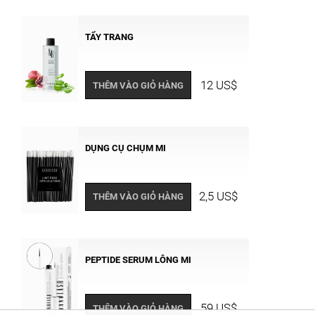
TẨY TRANG
12 US$
THÊM VÀO GIỎ HÀNG
DỤNG CỤ CHỤM MI
2,5 US$
THÊM VÀO GIỎ HÀNG
PEPTIDE SERUM LÔNG MI
59 US$
THÊM VÀO GIỎ HÀNG