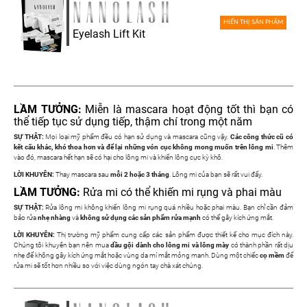
HIỂN THỊ SẢN PHẨM
Eyelash Lift Kit
LẦM TƯỞNG:
Miễn là mascara hoạt động tốt thì bạn có
thể tiếp tục sử dụng tiếp, thậm chí trong một năm
SỰ THẬT:
Mọi loại mỹ phẩm đều có hạn sử dụng và mascara cũng vậy.
Các công thức cũ có
kết cấu khác, khó thoa hơn và để lại những vón cục không mong muốn trên lông mi
. Thêm
vào đó, mascara hết hạn sẽ có hại cho lông mi và khiến lông cực kỳ khô.
LỜI KHUYÊN:
Thay mascara sau
mỗi 2 hoặc 3 tháng
. Lông mi của bạn sẽ rất vui đấy.
LẦM TƯỞNG:
Rửa mi có thể khiến mi rụng và phai màu
SỰ THẬT:
Rửa lông mi không khiến lông mi rụng quá nhiều hoặc phai màu. Bạn chỉ cần đảm
bảo rửa
nhẹ nhàng
và
không sử dụng các sản phẩm rửa mạnh
có thể gây kích ứng mắt.
LỜI KHUYÊN:
Thị trường mỹ phẩm cung cấp các sản phẩm được thiết kế cho mục đích này.
Chúng tôi khuyên bạn nên mua
dầu gội dành cho lông mi và lông mày
có thành phần rất dịu
nhẹ để không gây kích ứng mắt hoặc vùng da mí mắt mỏng manh. Dùng một chiếc
cọ mềm
để
rửa mi sẽ tốt hơn nhiều so với việc dùng ngón tay chà xát chúng.